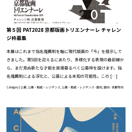
第５回 PAT2028 京都版画トリエンナーレ チャレン
ジ枠募集
本展はこれまで指名推薦制を軸に現代版画の『今』を提示して
きました。第5回を迎えるにあたり、多様化する表現の最前線か
ら、まだ見ぬ新たな才能を直接募るべく公募枠を設けます。指
名推薦制による深化と、公募による未知の可能性。この […]
Category |
公募
,
公募・助成・レジデンス
,
公募・助成・レジデンス - 国内
,
国内 - 京都市内