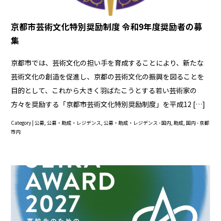
京都市芸術文化特別奨励制度 令和9年度奨励者の募
集
京都市では、芸術文化の担い手を育成することにより、新たな
芸術文化の創造を促進し、京都の芸術文化の振興を図ることを
目的として、これから大きく羽ばたこうとする若い芸術家の
方々を奨励する「京都市芸術文化特別奨励制度」を平成12 […]
Category |
公募
,
公募・助成・レジデンス
,
公募・助成・レジデンス - 国内
,
助成
,
国内 - 京都
市内