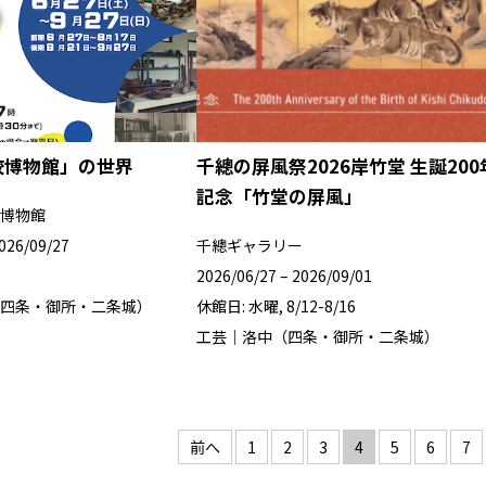
校博物館」の世界
千總の屏風祭2026岸竹堂 生誕200
記念「竹堂の屏風」
博物館
2026/09/27
千總ギャラリー
2026/06/27 – 2026/09/01
四条・御所・二条城）
休館日: 水曜, 8/12-8/16
工芸｜洛中（四条・御所・二条城）
投
前へ
1
2
3
4
5
6
7
稿