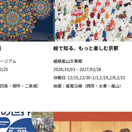
展
絵で知る、もっと楽しむ京都
ージアム
嵯峨嵐山文華館
0/25
2026/10/03 – 2027/02/28
休館日: 12/15,12/30-1/1,1/19,2/9,2/21
四条・御所・二条城）
絵画｜嵐電沿線（西院・太秦・嵐山）