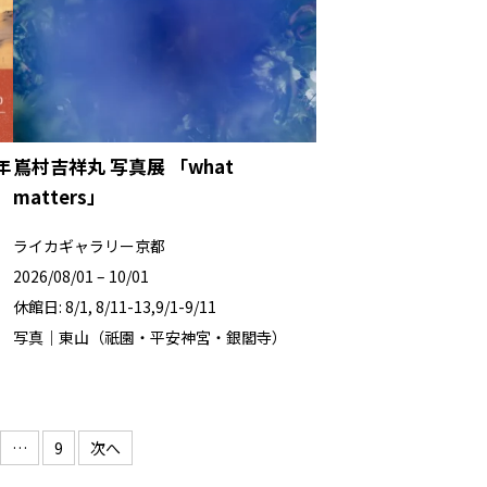
年
嶌村吉祥丸 写真展 「what
matters」
ライカギャラリー京都
2026/08/01 – 10/01
休館日: 8/1, 8/11-13,9/1-9/11
写真｜東山（祇園・平安神宮・銀閣寺）
…
9
次へ