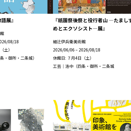
物語展』
『祇園祭後祭と役行者山 ―たまし
めとエクソシスト―展』
館
2026/08/18
細辻伊兵衛美術館
日（土）
2026/06/06 – 2026/08/18
条・御所・二条城）
休館日: ７月4日（土）
工芸｜洛中（四条・御所・二条城