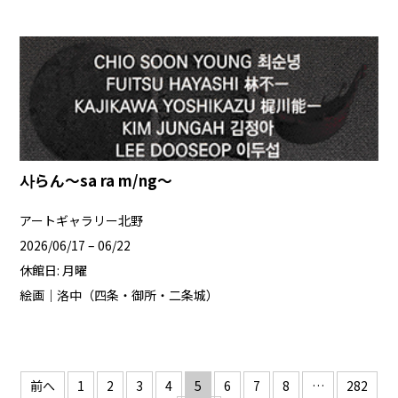
사らん～sa ra m/ng～
アートギャラリー北野
2026/06/17 – 06/22
休館日: 月曜
絵画｜洛中（四条・御所・二条城）
投
前へ
1
2
3
4
5
6
7
8
…
282