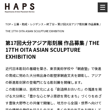
メ
ニ
ュ
TOP
»
公募・助成・レジデンス
»
終了分
»
第17回大分アジア彫刻展 作品募集 /
ー
THE 17TH OITA ASIAN SCULPTURE EXHIBITION
を
開
第17回大分アジア彫刻展 作品募集 / THE
く
17TH OITA ASIAN SCULPTURE
EXHIBITION
近代日本彫刻の基礎を築き、東京美術学校や「朝倉塾」で後進
の育成に努めた大分県出身の彫塑家朝倉文夫を顕彰し、アジア
の新進彫刻家の登竜門となる彫刻展を開催します。
この彫刻展は、芸術文化による「創造県おおいた」の推進を掲
げる大分県と「豊かな心と学ぶ意欲を育むまち」づくりをめざ
す豊後大野市との共催で開催し、地方から全国・世界へ向けて
文化情報の発信を行うものです。多くの方の出品をお待ちして