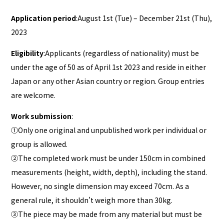
Application period
:August 1st (Tue) – December 21st (Thu),
2023
Eligibility
:Applicants (regardless of nationality) must be
under the age of 50 as of April 1st 2023 and reside in either
Japan or any other Asian country or region. Group entries
are welcome.
Work submission
:
①Only one original and unpublished work per individual or
group is allowed.
②The completed work must be under 150cm in combined
measurements (height, width, depth), including the stand.
However, no single dimension may exceed 70cm. As a
general rule, it shouldn’t weigh more than 30kg.
③The piece may be made from any material but must be