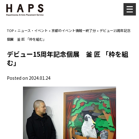
メ
ニ
ュ
TOP
»
ニュース・イベント
»
京都のイベント情報ー終了分
»
デビュー15周年記念
ー
個展 釜 匠 「枠を組む」
を
開
デビュー15周年記念個展 釜 匠 「枠を組
く
む」
Posted on 2024.01.24