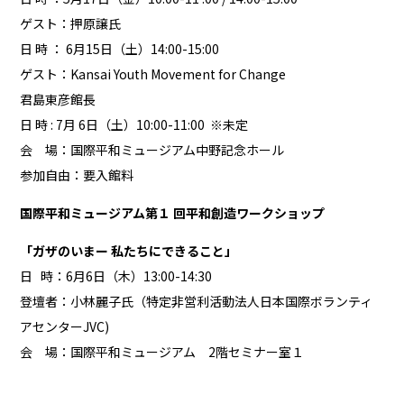
ゲスト：押原譲氏
日 時 ： 6月15日（土）14:00-15:00
ゲスト：Kansai Youth Movement for Change
君島東彦館長
日 時 : 7月 6日（土）10:00-11:00 ※未定
会 場：国際平和ミュージアム中野記念ホール
参加自由：要入館料
国際平和ミュージアム第１ 回平和創造ワークショップ
「ガザのいまー 私たちにできること」
日 時：6月6日（木）13:00-14:30
登壇者：小林麗子氏（特定非営利活動法人日本国際ボランティ
アセンターJVC)
会 場：国際平和ミュージアム 2階セミナー室１