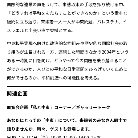
国際的な連帯の声をうけて、事態収束の手段を探り続ける中、
「どうすれば平和をもたらすことができるのか」という素朴な
疑問に立ち返り、来館者一人一人が中東問題、パレスチナ、イ
スラエルと出会い直す契機とする。
中東和平実現へ向けた政治的な枠組みや歴史的な国際社会の取
り組みが注目される一方、連続した時間のなかの2004年という
ある一時期に目を向け、どうやって今の問題を乗り越えること
ができるのか、人びとの平和な日常空間をひろげていくために
何ができるのか、平和創造への可能性を考える。
関連企画
展覧会企画「私と中東」コーナー／ギャラリートーク
あなたにとっての「中東」について、来館者のみなさん同士で
語りませんか。時々、ゲストも登場します。
日 時 ：5月17日（金）10:00-11 :00 / 14:00-15:00