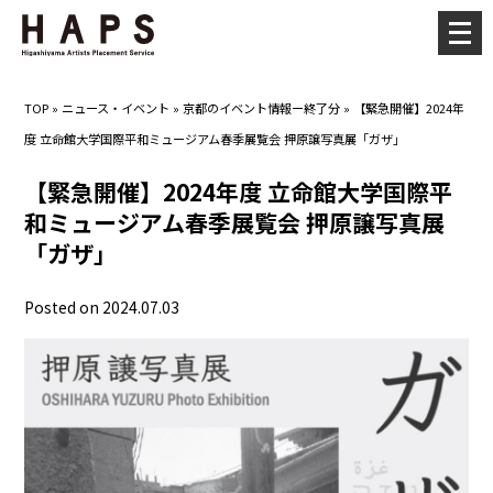
メ
ニ
ュ
TOP
»
ニュース・イベント
»
京都のイベント情報ー終了分
»
【緊急開催】2024年
ー
度 立命館大学国際平和ミュージアム春季展覧会 押原譲写真展「ガザ」
を
開
【緊急開催】2024年度 立命館大学国際平
く
和ミュージアム春季展覧会 押原譲写真展
「ガザ」
Posted on 2024.07.03