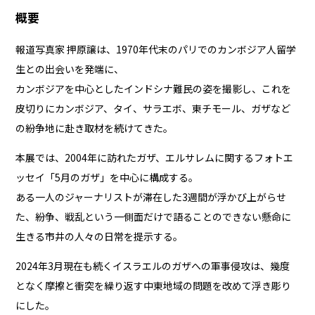
概要
報道写真家 押原譲は、1970年代末のパリでのカンボジア人留学
生との出会いを発端に、
カンボジアを中心としたインドシナ難民の姿を撮影し、これを
皮切りにカンボジア、タイ、サラエボ、東チモール、ガザなど
の紛争地に赴き取材を続けてきた。
本展では、2004年に訪れたガザ、エルサレムに関するフォトエ
ッセイ「5月のガザ」を中心に構成する。
ある一人のジャーナリストが滞在した3週間が浮かび上がらせ
た、紛争、戦乱という一側面だけで語ることのできない懸命に
生きる市井の人々の日常を提示する。
2024年3月現在も続くイスラエルのガザへの軍事侵攻は、幾度
となく摩擦と衝突を繰り返す中東地域の問題を改めて浮き彫り
にした。