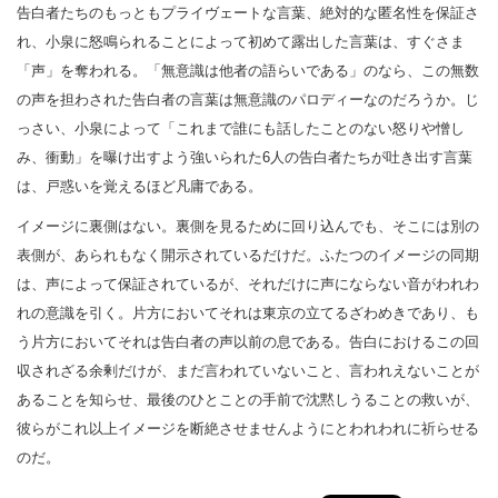
告白者たちのもっともプライヴェートな言葉、絶対的な匿名性を保証さ
れ、小泉に怒鳴られることによって初めて露出した言葉は、すぐさま
「声」を奪われる。「無意識は他者の語らいである」のなら、この無数
の声を担わされた告白者の言葉は無意識のパロディーなのだろうか。じ
っさい、小泉によって「これまで誰にも話したことのない怒りや憎し
み、衝動」を曝け出すよう強いられた6人の告白者たちが吐き出す言葉
は、戸惑いを覚えるほど凡庸である。
イメージに裏側はない。裏側を見るために回り込んでも、そこには別の
表側が、あられもなく開示されているだけだ。ふたつのイメージの同期
は、声によって保証されているが、それだけに声にならない音がわれわ
れの意識を引く。片方においてそれは東京の立てるざわめきであり、も
う片方においてそれは告白者の声以前の息である。告白におけるこの回
収されざる余剰だけが、まだ言われていないこと、言われえないことが
あることを知らせ、最後のひとことの手前で沈黙しうることの救いが、
彼らがこれ以上イメージを断絶させませんようにとわれわれに祈らせる
のだ。