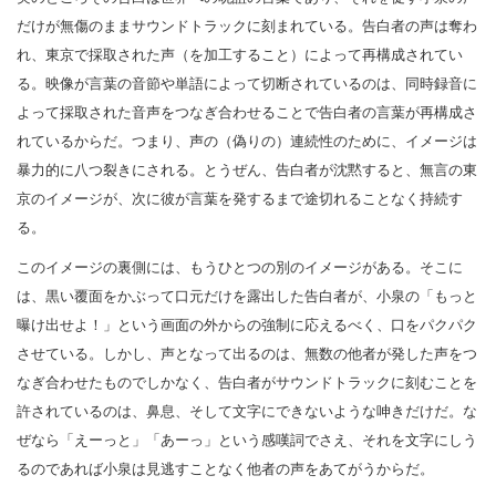
だけが無傷のままサウンドトラックに刻まれている。告白者の声は奪わ
れ、東京で採取された声（を加工すること）によって再構成されてい
る。映像が言葉の音節や単語によって切断されているのは、同時録音に
よって採取された音声をつなぎ合わせることで告白者の言葉が再構成さ
れているからだ。つまり、声の（偽りの）連続性のために、イメージは
暴力的に八つ裂きにされる。とうぜん、告白者が沈黙すると、無言の東
京のイメージが、次に彼が言葉を発するまで途切れることなく持続す
る。
このイメージの裏側には、もうひとつの別のイメージがある。そこに
は、黒い覆面をかぶって口元だけを露出した告白者が、小泉の「もっと
曝け出せよ！」という画面の外からの強制に応えるべく、口をパクパク
させている。しかし、声となって出るのは、無数の他者が発した声をつ
なぎ合わせたものでしかなく、告白者がサウンドトラックに刻むことを
許されているのは、鼻息、そして文字にできないような呻きだけだ。な
ぜなら「えーっと」「あーっ」という感嘆詞でさえ、それを文字にしう
るのであれば小泉は見逃すことなく他者の声をあてがうからだ。