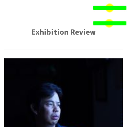
検
索:
Exhibition Review