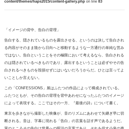
content/themes/haps2015/content-gallery.php
on line
83
「イメージの背中、告白の背理」
告白する、隠されているものを露出させる、というのは決して告白され
る内容がそのまま陰から日向へと移動するような一方通行の単純な営み
ではない。告白ということをその極限において考えるなら、告白される
のは隠されているべきものであり、露出するということは必ずやその告
白されるべきものを毀損せずにはいないだろうからだ。ひとは言ってよ
いことしか言えない。
この「CONFESSIONS」展はふたつの作品によって構成されている。
ふたつともが、その告白の背理を背中あわせになったふたつのイメージ
によって表現する。ここではその一方、『最後の詩』について書く。
東京を歩きながら撮影した映像が、音のリズムにあわせて矢継ぎ早に切
断される。音は、字幕に現れる「告白」の言葉を話す声であるようだ。
実のところその告白は世界への呪詛の言葉であり、それを促す小泉の声