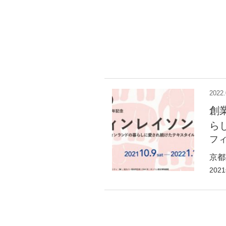
2022.
創
ら
フ
京都
202