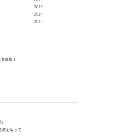
2015
2014
2013
筆者募集！
al」
足跡を辿って