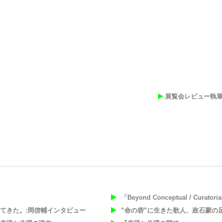
展覧会レビュー執
「Beyond Conceptual / Curatori
てきた。:岡啓輔インタビュー
”命の砦”に生きた歌人、政石蒙の