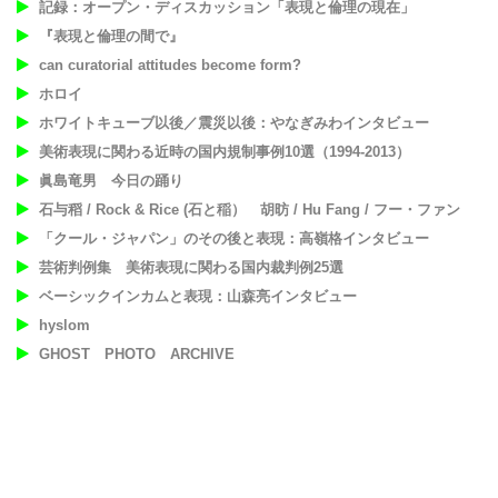
記録：オープン・ディスカッション「表現と倫理の現在」
『表現と倫理の間で』
can curatorial attitudes become form?
ホロイ
ホワイトキューブ以後／震災以後：やなぎみわインタビュー
美術表現に関わる近時の国内規制事例10選（1994-2013）
眞島竜男 今日の踊り
石与稻 / Rock & Rice (石と稲） 胡昉 / Hu Fang / フー・ファン
「クール・ジャパン」のその後と表現：高嶺格インタビュー
芸術判例集 美術表現に関わる国内裁判例25選
ベーシックインカムと表現：山森亮インタビュー
hyslom
GHOST PHOTO ARCHIVE