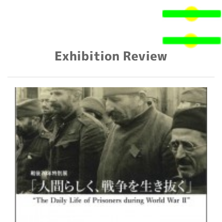
検
索:
Exhibition Review