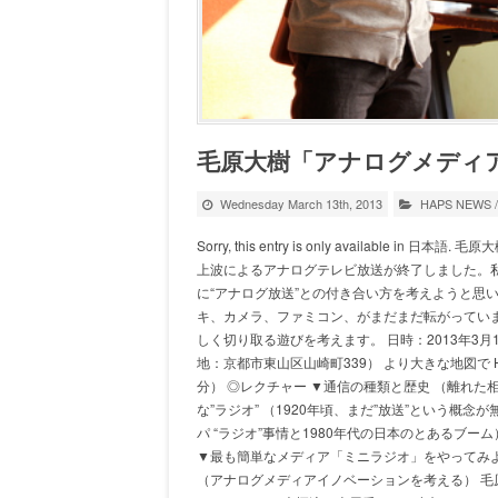
毛原大樹「アナログメディ
Wednesday March 13th, 2013
HAPS NEWS
Sorry, this entry is only availab
上波によるアナログテレビ放送が終了しました。
に“アナログ放送”との付き合い方を考えようと思
キ、カメラ、ファミコン、がまだまだ転がってい
しく切り取る遊びを考えます。 日時：2013年3月17日
地：京都市東山区山崎町339） より大きな地図で 
分） ◎レクチャー ▼通信の種類と歴史 （離れ
な”ラジオ” （1920年頃、まだ”放送”という概念
パ “ラジオ”事情と1980年代の日本のとあるブー
▼最も簡単なメディア「ミニラジオ」をやってみよ
（アナログメディアイノベーションを考える） 毛原