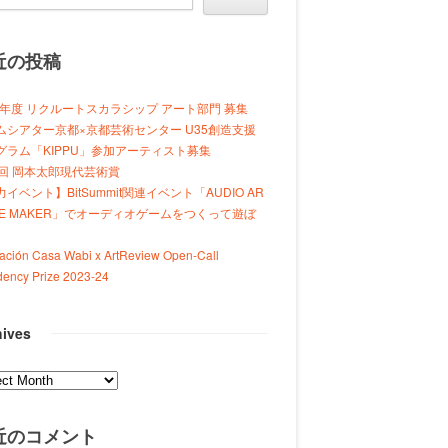
近の投稿
24年度 リクルートスカラシップ アート部門 募集
ムシアター京都×京都芸術センター U35創造支援
グラム「KIPPU」参加アーティスト募集
7回 岡本太郎現代芸術賞
イベント】BitSummit関連イベント「AUDIO AR
ME MAKER」でオーディオゲームをつくって遊ぼ
ación Casa Wabi x ArtReview Open-Call
dency Prize 2023-24
hives
ves
近のコメント