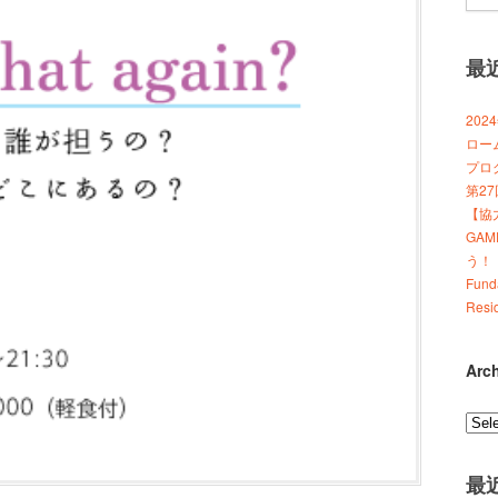
最
20
ロー
プロ
第2
【協力
GA
う！
Fund
Resi
Arc
Archi
最