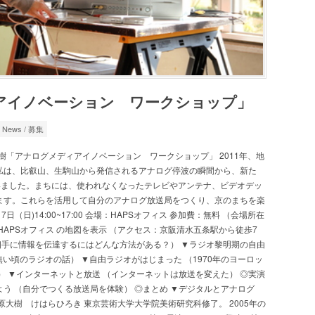
アイノベーション ワークショップ」
/
News
/
募集
le in 日本語. 毛原大樹「アナログメディアイノベーション ワークショップ」 2011年、地
私は、比叡山、生駒山から発信されるアナログ停波の瞬間から、新た
いました。まちには、使われなくなったテレビやアンテナ、ビデオデッ
ます。これらを活用して自分のアナログ放送局をつくり、京のまちを楽
（日)14:00~17:00 会場：HAPSオフィス 参加費：無料 （会場所在
HAPSオフィス の地図を表示 （アクセス：京阪清水五条駅から徒歩7
た相手に情報を伝達するにはどんな方法がある？） ▼ラジオ黎明期の自由
が無い頃のラジオの話） ▼自由ラジオがはじまった （1970年のヨーロッ
ム） ▼インターネットと放送 （インターネットは放送を変えた） ◎実演
う （自分でつくる放送局を体験） ◎まとめ ▼デジタルとアナログ
大樹 けはらひろき 東京芸術大学大学院美術研究科修了。 2005年の