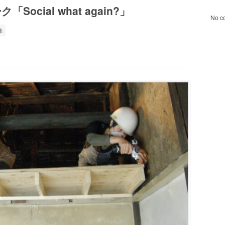
cial what again?」
No c
集