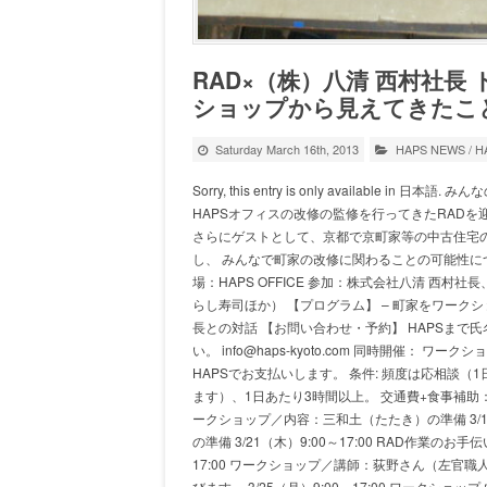
RAD×（株）八清 西村社長
ショップから見えてきたこ
Saturday March 16th, 2013
HAPS NEWS
/
HA
Sorry, this entry is only availabl
HAPSオフィスの改修の監修を行ってきたRAD
さらにゲストとして、京都で京町家等の中古住宅
し、 みんなで町家の改修に関わることの可能性について
場：HAPS OFFICE 参加：株式会社八清 西村社
らし寿司ほか） 【プログラム】 – 町家をワーク
長との対話 【お問い合わせ・予約】 HAPSま
い。 info@haps-kyoto.com 同時開催：
HAPSでお支払いします。 条件: 頻度は応相談
ます）、1日あたり3時間以上。 交通費+食事補助：1日1
ークショップ／内容：三和土（たたき）の準備 3/18
の準備 3/21（木）9:00～17:00 RAD作業の
17:00 ワークショップ／講師：荻野さん（左官
びます。 3/25（月）9:00～17:00 ワークショ