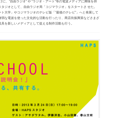
に、”自由ラジオ” や “ラジオ・アート”等の電波メディアに興味を持
スタジオとして、自由ラジオ局「コジマラジオ」をスタートさ せた。
ト大学」やコジマラジオのテレビ版「”最後のテレビ”」へと発展して
微弱な電波を使った文化的な活動を行ったり、商店街振興策などさまざ
道具を新しいメディアとして捉える制作活動も行う。