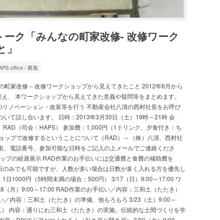
 トーク「みんなの町家改修- 改修ワーク
と」
PS office
/
募集
e in 日本語. みんなの町家改修 – 改修ワークショップから見えてきたこと 2012年6月から
を迎え、 本ワークショップから見えてきた意義や疑問等をまとめます。
のリノベーション・改装等を行う 不動産会社八清の西村社長をお呼び
話し合います。 日時：2013年3月30日（土）19時 – 21時 会
長、RAD（司会：HAPS） 参加費：1,000円（1ドリンク、夕食付き：ち
ショップで改修するということについて（RAD） – （株）八清、西村社
で氏名、電話番号、参加可能な日時をご記入の上メールでご連絡くださ
 ワークショップの経過展示 RAD作業のお手伝いには交通費と食費の補助費を
（1日のみでも可能ですが、人数が多い場合は日数が多く入れる方を優先し
000円（5時間未満の場合：500円） 3/17（日）9:00～17:00 ワ
（月）9:00～17:00 RAD作業のお手伝い／内容：三和土（たたき）
お手伝い／内容：三和土（たたき）の準備、他もろもろ 3/23（土）9:00～
職人） 内容：通りにわ三和土（たたき）の実施。伝統的な土間づくりを学
ップ 内容：DIYでドアがつくれる！（引き戸と開き戸） 3/30（土）9:00～