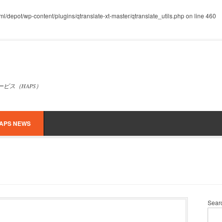
/depot/wp-content/plugins/qtranslate-xt-master/qtranslate_utils.php
on line
460
ービス（HAPS）
APS NEWS
Sear