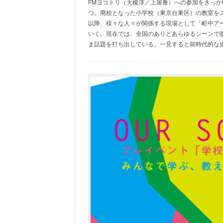
FMヨコトリ（大榎淳／上屋番）への参加をきっかけ
つ。廃校となった小学校（東京台東区）の教室を
以降、様々な人々が関係する現場として「町中アー
いく。現在では、全国のありとあらゆるシーンで
ま話題を打ち出している。一見すると前時代的な