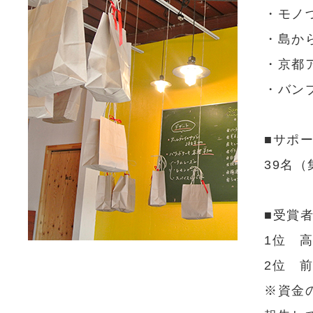
・モノ
・島から
・京都
・バン
■サポ
39名（
■受賞
1位 高
2位 前
※資金