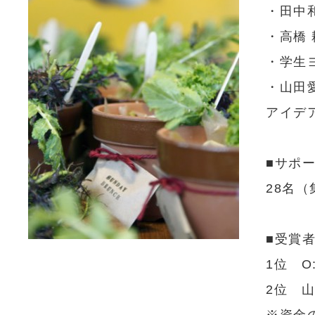
・田中
・高橋
・学生
・山田
アイデ
■サポ
28名（
■受賞
1位 O:
2位 山