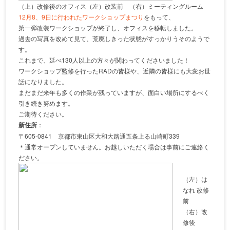
（上）改修後のオフィス（左）改装前 （右）ミーティングルーム
12月8、9日に行われたワークショップまつり
をもって、
第一弾改装ワークショップが終了し、オフィスを移転しました。
過去の写真を改めて見て、荒廃しきった状態がすっかりうそのようで
す。
これまで、延べ130人以上の方々が関わってくださいました！
ワークショップ監修を行ったRADの皆様や、近隣の皆様にも大変お世
話になりました。
まだまだ来年も多くの作業が残っていますが、面白い場所にするべく
引き続き努めます。
ご期待ください。
新住所
：
〒605-0841 京都市東山区大和大路通五条上る山崎町339
＊通常オープンしていません。お越しいただく場合は事前にご連絡く
ださい。
（左）は
なれ 改修
前
（右）改
修後