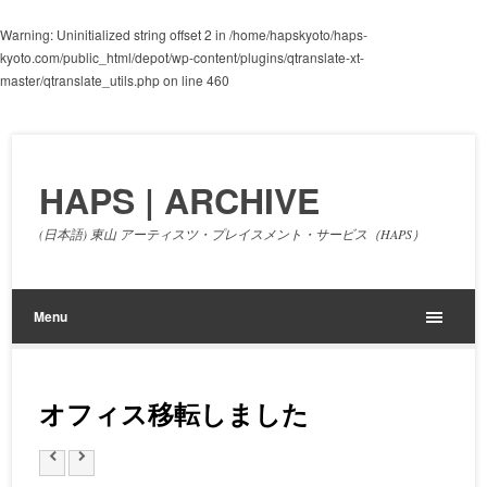
Warning
: Uninitialized string offset 2 in
/home/hapskyoto/haps-
kyoto.com/public_html/depot/wp-content/plugins/qtranslate-xt-
master/qtranslate_utils.php
on line
460
HAPS | ARCHIVE
(日本語) 東山 アーティスツ・プレイスメント・サービス（HAPS）
Menu
オフィス移転しました