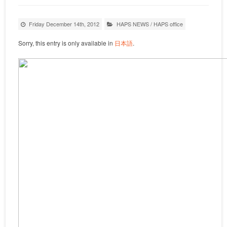
Friday December 14th, 2012
HAPS NEWS
/
HAPS office
Sorry, this entry is only available in
日本語
.