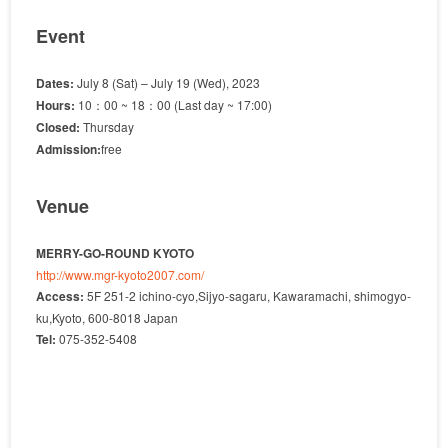
Event
Dates:
July 8 (Sat) – July 19 (Wed), 2023
Hours:
10：00 ~ 18：00 (Last day ~ 17:00)
Closed:
Thursday
Admission:
free
Venue
MERRY-GO-ROUND KYOTO
http://www.mgr-kyoto2007.com/
Access:
5F 251-2 ichino-cyo,Sijyo-sagaru, Kawaramachi, shimogyo-
ku,Kyoto, 600-8018 Japan
Tel:
075-352-5408