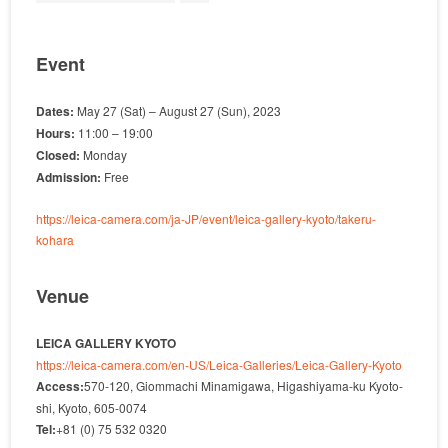
Event
Dates:
May 27 (Sat) – August 27 (Sun), 2023
Hours:
11:00 – 19:00
Closed:
Monday
Admission:
Free
https://leica-camera.com/ja-JP/event/leica-gallery-kyoto/takeru-
kohara
Venue
LEICA GALLERY KYOTO
https://leica-camera.com/en-US/Leica-Galleries/Leica-Gallery-Kyoto
Access:
570-120, Giommachi Minamigawa, Higashiyama-ku Kyoto-
shi, Kyoto, 605-0074
Tel:
+81 (0) 75 532 0320