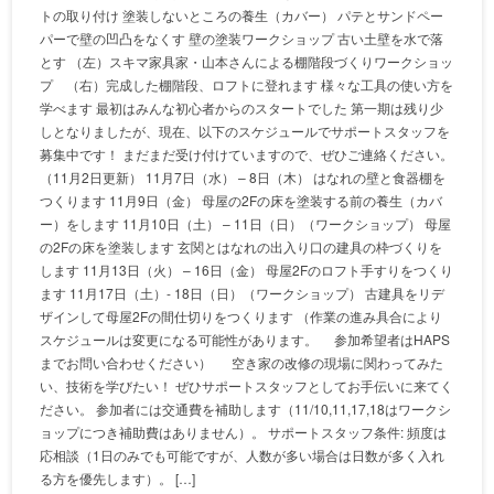
トの取り付け 塗装しないところの養生（カバー） パテとサンドペー
パーで壁の凹凸をなくす 壁の塗装ワークショップ 古い土壁を水で落
とす （左）スキマ家具家・山本さんによる棚階段づくりワークショッ
プ （右）完成した棚階段、ロフトに登れます 様々な工具の使い方を
学べます 最初はみんな初心者からのスタートでした 第一期は残り少
しとなりましたが、現在、以下のスケジュールでサポートスタッフを
募集中です！ まだまだ受け付けていますので、ぜひご連絡ください。
（11月2日更新） 11月7日（水） – 8日（木） はなれの壁と食器棚を
つくります 11月9日（金） 母屋の2Fの床を塗装する前の養生（カバ
ー）をします 11月10日（土） – 11日（日）（ワークショップ） 母屋
の2Fの床を塗装します 玄関とはなれの出入り口の建具の枠づくりを
します 11月13日（火） – 16日（金） 母屋2Fのロフト手すりをつくり
ます 11月17日（土）- 18日（日）（ワークショップ） 古建具をリデ
ザインして母屋2Fの間仕切りをつくります （作業の進み具合により
スケジュールは変更になる可能性があります。 参加希望者はHAPS
までお問い合わせください） 空き家の改修の現場に関わってみた
い、技術を学びたい！ ぜひサポートスタッフとしてお手伝いに来てく
ださい。 参加者には交通費を補助します（11/10,11,17,18はワークシ
ョップにつき補助費はありません）。 サポートスタッフ条件: 頻度は
応相談（1日のみでも可能ですが、人数が多い場合は日数が多く入れ
る方を優先します）。 […]