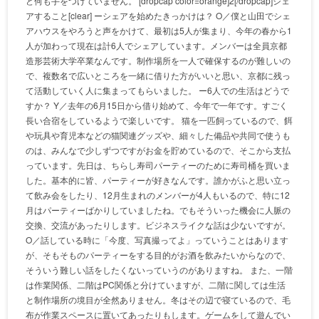
ど何も手をつけていません。 [dropcap color=orange]2[/dropcap]シェ
アすること[clear] ーシェアを始めたきっかけは？ O／僕と山田でシェ
アハウスをやろうと声をかけて、最初は5人が集まり、今年の春から1
人が加わって現在は計6人でシェアしています。メンバーは全員京都
造形芸術大学卒業なんです。制作場所を一人で確保するのが難しいの
で、複数名で広いところを一緒に借りた方がいいと思い、京都に残っ
て活動していく人に集まってもらいました。 ー6人での生活はどうで
すか？ Y／去年の6月15日から借り始めて、今年で一年です。すごく
長い合宿をしているようで楽しいです。 猫を一匹飼っているので、餌
や玩具や育児本などの猫関連グッズや、細々した備品や共同で使うも
のは、みんなで少しずつですがお金を貯めているので、そこから支払
っています。先日は、ちらし寿司パーティーのために寿司桶を買いま
した。基本的に皆、パーティーが好きなんです。誰かがふと思い立っ
て飲み会をしたり、12月生まれのメンバーが4人もいるので、特に12
月はパーティーばかりしていましたね。でもそういった機会に人脈の
交換、交流があったりします。ビジネスライクな話は少ないですが。
O／話している時に「今度、写真撮ってよ」っていうことはあります
が、そもそものパーティーをする目的がお酒を飲みたいからなので、
そういう難しい話をしたくないっていうのがありますね。 また、一階
は作業関係、二階はPC関係と分けていますが、二階に関しては生活
と制作場所の境目が全然ありません。冬はその辺で寝ているので、毛
布が作業スペースに置いてあったりもします。ゲームをして遊んでい