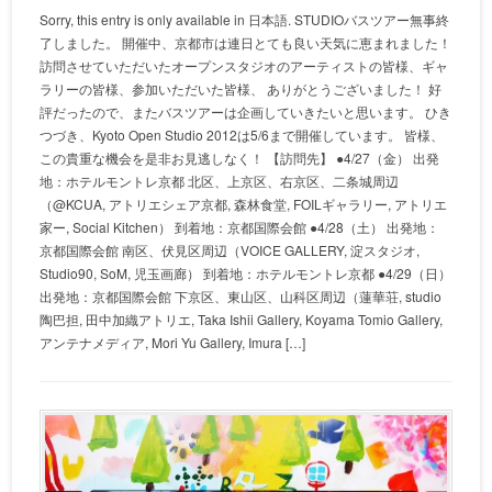
Sorry, this entry is only available in 日本語. STUDIOバスツアー無事終
了しました。 開催中、京都市は連日とても良い天気に恵まれました！
訪問させていただいたオープンスタジオのアーティストの皆様、ギャ
ラリーの皆様、参加いただいた皆様、 ありがとうございました！ 好
評だったので、またバスツアーは企画していきたいと思います。 ひき
つづき、Kyoto Open Studio 2012は5/6まで開催しています。 皆様、
この貴重な機会を是非お見逃しなく！ 【訪問先】 ●4/27（金） 出発
地：ホテルモントレ京都 北区、上京区、右京区、二条城周辺
（@KCUA, アトリエシェア京都, 森林食堂, FOILギャラリー, アトリエ
家ー, Social Kitchen） 到着地：京都国際会館 ●4/28（土） 出発地：
京都国際会館 南区、伏見区周辺（VOICE GALLERY, 淀スタジオ,
Studio90, SoM, 児玉画廊） 到着地：ホテルモントレ京都 ●4/29（日）
出発地：京都国際会館 下京区、東山区、山科区周辺（蓮華荘, studio
陶巴担, 田中加織アトリエ, Taka Ishii Gallery, Koyama Tomio Gallery,
アンテナメディア, Mori Yu Gallery, Imura […]