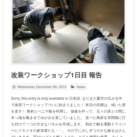
改装ワークショップ1日目 報告
Wednesday December 5th, 2012
News
Sorry, this entry is only available in 日本語. まだまだ夏空の広がる中
で改装ワークショップついに始まりました！ 本日の目標は、傾いた床
を直す！ 角材とベニヤ板を利用し、仮板を作って、元々の床との間に
木っ端を噛ませてゆがみを直していました。 並べた角材を等間隔に打
ち付けて一つの大きなパネルを作成します。 初めて触る電動ドライバ
ーにドキドキの参加者たち・・。 その下に少しずつ小さな板をはさん
でいきます。3Dのパズルを解くような、とても緻密な作業。 なんと