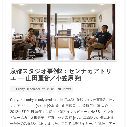
京都スタジオ事例2：センナカアトリ
エ — 山田麗音／小笠原 翔
Friday December 7th, 2012
News
Sorry, this entry is only available in 日本語. 京都スタジオ事例2：セン
ナカアトリエ — [左から]松本 遼、山田麗音、小笠原 翔、湊 大介
2012年7月21日 場所：京都市中京区 インタビュー：HAPS インタ
ビュー協力：太田景子 写真：小笠原 翔 [clear] 二条駅の北側にある
一軒家のスタジオに伺いました。ここではデザイナー、写真家、アー