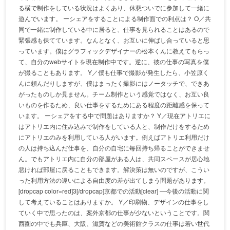
る横で制作をしている状況はよくあり、休憩ついでに参加して一緒に
遊んでいます。 ーシェアをすることによる制作面での利点は？ O／共
同で一緒に制作している中に居ると、仕事を見られることはあるので
緊張感も保てています。なんとなく、お互いに伸ばし合っていると思
っています。僕はグラフィックデザイナーの松本くんに教えてもらっ
て、自分のwebサイトを現在制作中です。逆に、彼の仕事の写真を僕
が撮ることもあります。 Y／僕も仕事で撮影が発生したら、小笠原く
んに頼んだりしますが、僕はまったく撮影にはノータッチで、できあ
がったものしか見ません。チーム制作という感覚ではなく、お互い良
いものを作るため、良い仕事をするためにある程度の距離感を保って
います。 ーシェアをする中で問題はありますか？ Y／現在アトリエに
はアトリエ内に住み込みで制作をしている人と、制作だけをするため
にアトリエのみを利用している人がいます。例えばアトリエ利用だけ
の人は持ち込んだ仕事を、自分の自宅に毎回持ち帰ることができませ
ん。でもアトリエ内に自分の部屋がある人は、共同スペースが居心地
悪ければ部屋に戻ることもできます。解決策は無いのですが、こうい
った利用方法の違いによる自由度の差が出てしまう問題があります。
[dropcap color=red]3[/dropcap]京都での活動[clear] —今後の活動に関
して考えていることはありますか。 Y／印刷物、デザインの仕事をし
ていく中で思ったのは、案外京都の仕事が少ないということです。関
西圏の中でも兵庫、大阪、滋賀などの美術館クラスの仕事は若い世代