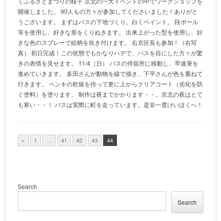
くふるさとまつりの様子 京北の一大イベントの中でワークショップを
開催しました。 90人もの方々が参加してくださいました！ありがと
うございます。 まずはバスの下地づくり。白くペイント。 段ボール
等を使用し、好きな形をくりぬきます。 出来上がった型を使用し、好
きな色のスプレーで絵柄を吹き付けます。 右京区長も参加！（右写
真） 初日完成！この状態でもかなりハデで、バスを目にした方々が驚
きの表情を見せます。 11/4（日） バスの停留所に移動し、早速筆を
進めていきます。 多田さんが動物を線で描き、下平さんが色を重ねて
行きます。 ペンキの乾燥を待って更に上からクリアコート（劣化を防
ぐ塗料）を塗ります。 制作は夜までかかります・・。京北の夜はとて
も寒い・・！ バスは実際に町を走っています。是非一度けいほくへ！
«
1
…
41
42
43
44
Search
Search