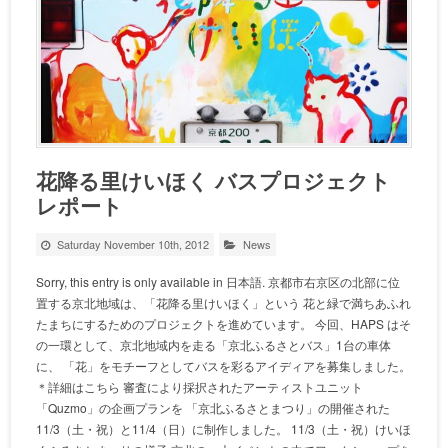
花降る里けいほく バスプロジェクト
レポート
Saturday November 10th, 2012
News
Sorry, this entry is only available in 日本語. 京都市右京区の北部に位
置する京北地域は、「花降る里けいほく」という 花と緑で満ちあふれ
たまちにするためのプロジェクトを進めています。 今回、HAPS はそ
の一環として、京北地域内を走る「京北ふるさとバス」1台の車体
に、 「花」をモチーフとしてバスを彩るアイディアを募集しました。
＊詳細はこちら 審査により採択されたアーティストユニット
「Quzmo」の企画プランを 「京北ふるさとまつり」の開催された
11/3（土・祝）と11/4（日）に制作しました。 11/3（土・祝）けいほ