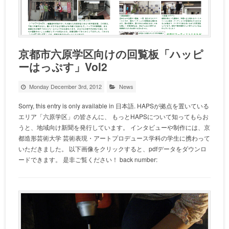
京都市六原学区向けの回覧板「ハッピ
ーはっぷす」Vol2
Monday December 3rd, 2012
News
Sorry, this entry is only available in 日本語. HAPSが拠点を置いている
エリア「六原学区」の皆さんに、 もっとHAPSについて知ってもらお
うと、地域向け新聞を発行しています。 インタビューや制作には、京
都造形芸術大学 芸術表現・アートプロデュース学科の学生に携わって
いただきました。 以下画像をクリックすると、pdfデータをダウンロ
ードできます。 是非ご覧ください！ back number: