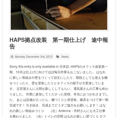
HAPS拠点改装 第一期仕上げ 途中報
告
Monday December 3rd, 2012
News
Sorry, this entry is only available in 日本語. HAPSのオフィス改装第一
期、10月は仕上げに向けてほぼ毎日作業をおこないました。 はなれ
に新しい骨組みや壁をつくって頑丈にしたり、階段としても使える棚
をつくったり、壁を塗装したりとオフィスの様子が大変身していま
す。 左官屋さんに土間を新しくしてもらい、電気屋さんの工事も終わ
りました。 作業に参加してくださった皆様、本当におつかれさまでし
た。 あとは設備が入ったら、棚づくりと床塗装、建具をつけて第一期
完成です！ 引き続き、完成までどうぞご協力をお願いします！ はな
れの新しい骨組みづくり （左）Antenna・市村さんにも大工仕事
を教わりました （右）トイレの空間 はなれの新しい壁づくり ロフ