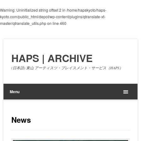
Warning
: Uninitialized string offset 2 in
/home/hapskyoto/haps-
kyoto.com/public_html/depot/wp-content/plugins/qtranslate-xt-
master/qtranslate_utils.php
on line
460
HAPS | ARCHIVE
(日本語) 東山 アーティスツ・プレイスメント・サービス（HAPS）
Menu
News