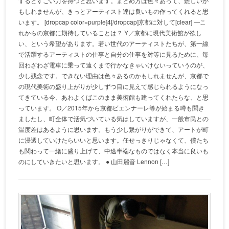
するとすごい力を持つと思います。まとめ方は色々あって、難しいか
もしれませんが、きっとアーティスト達は良いもの作ってくれると思
います。 [dropcap color=purple]4[/dropcap]京都に対して[clear] —こ
れからの京都に期待していることは？ Y／京都に現代美術館が欲し
い、という希望があります。若い世代のアーティストたちが、第一線
で活躍するアーティストの仕事と自分の仕事を対等に見るために、毎
回わざわざ電車に乗って遠くまで行かなきゃいけないっていうのが、
少し残念です。できない理由は色々あるのかもしれませんが、京都で
の現代美術の盛り上がりが少しずつ目に見えて感じられるようになっ
てきている今、あわよくばこのまま美術館も建ってくれたらな、と思
っています。 O／2015年から京都ビエンナーレ等が始まる噂も聞き
ましたし、町全体で活気づいている気はしていますが、一般市民との
温度差はあるように思います。もう少し繋がりができて、アートが町
に浸透していけたらいいと思います。任せっきりじゃなくて、僕たち
も関わって一緒に盛り上げて、中途半端なものではなく本当に良いも
のにしていきたいと思います。 ● 山田麗音 Lennon […]