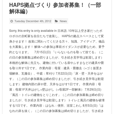
HAPS拠点づくり 参加者募集！（一部
解体編）
Tuesday December 4th, 2012
News
Sorry, this entry is only available in 日本語. 10年以上空き家だったボ
ロボロの京町家を自分たちで改装し、 HAPSの拠点スペースとして変
身させます！ 改装に関わってくださる方々、知識、アイディア、備品
を大募集します！ 解体への参加は事前ガイダンスが必要なため、要予
約となります。 7月15日(日) 「いらないものを取って捨てる」（こ
の日の参加募集は締め切りましたが、引き続き見学等は歓迎します）
本格的な解体に先立ち、建物に付いている扉やふすまなどの建具や畳
を取り外す1日です。 作業内容：母屋：建具・畳撤去（+ゴミ仮置き
場解体、瓦撤去）、中庭：草刈り 7月22日(日)「床・壁・天井をはが
す」（この日の参加募集は締め切りましたが、引き続き見学等は歓迎
します） 建物内部の床や壁、天井をはがす1日です。 作業内容：母
屋：母屋1F天井はがし+壁はがし（+母屋2F一部解体） 7月29日(日)
「風呂・トイレの建物をとりこわす」（この日の参加募集は締め切り
ましたが、引き続き見学等は歓迎します） トイレと風呂の建物を破壊
する1日です。 作業内容：はなれ：便所、浴室こわし 8月5日(日)「は
なれの床を抜く」（この日の参加募集は締め切りましたが、引き続き