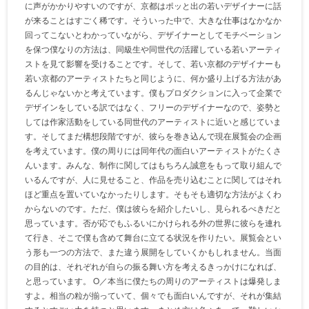
に声がかかりやすいのですが、京都はポッと出の若いデザイナーに話
が来ることはすごく稀です。そういった中で、大きな仕事はなかなか
回ってこないとわかっていながら、デザイナーとしてモチベーション
を保つ僕なりの方法は、同級生や同世代の活躍している若いアーティ
ストを見て影響を受けることです。そして、若い京都のデザイナーも
若い京都のアーティストたちと同じように、何か盛り上げる方法があ
るんじゃないかと考えています。僕もプロダクションに入って企業で
デザインをしている訳ではなく、フリーのデザイナーなので、姿勢と
しては作家活動をしている同世代のアーティストに近いと感じていま
す。そしてまだ構想段階ですが、彼らを巻き込んで現在展覧会の企画
を考えています。僕の周りには同年代の面白いアーティストがたくさ
んいます。みんな、制作に関してはもちろん誠意をもって取り組んで
いるんですが、人に見せること、作品を売り込むことに関してはそれ
ほど重点を置いていなかったりします。そもそも適切な方法がよくわ
からないのです。ただ、僕は彼らを紹介したいし、見られるべきだと
思っています。否が応でもふるいにかけられる外の世界に彼らを連れ
て行き、そこで僕も含めて舞台に立てる状況を作りたい。展覧会とい
う形も一つの方法で、また違う展開をしていくかもしれません。当面
の目的は、それぞれが自らの振る舞い方を考えるきっかけになれば、
と思っています。 O／本当に僕たちの周りのアーティストは爆発しま
すよ。相当の粒が揃っていて、個々でも面白いんですが、それが集結