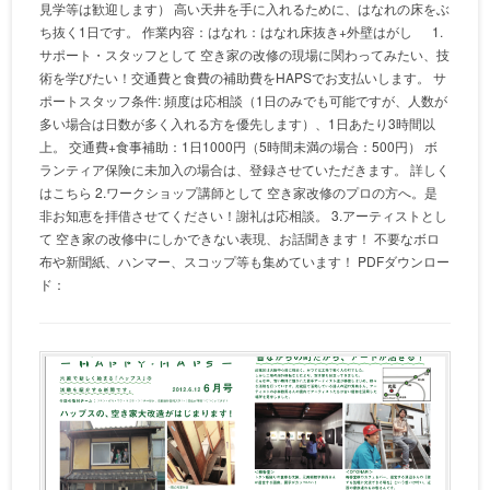
見学等は歓迎します） 高い天井を手に入れるために、はなれの床をぶ
ち抜く1日です。 作業内容：はなれ：はなれ床抜き+外壁はがし 1.
サポート・スタッフとして 空き家の改修の現場に関わってみたい、技
術を学びたい！交通費と食費の補助費をHAPSでお支払いします。 サ
ポートスタッフ条件: 頻度は応相談（1日のみでも可能ですが、人数が
多い場合は日数が多く入れる方を優先します）、1日あたり3時間以
上。 交通費+食事補助：1日1000円（5時間未満の場合：500円） ボ
ランティア保険に未加入の場合は、登録させていただきます。 詳しく
はこちら 2.ワークショップ講師として 空き家改修のプロの方へ。是
非お知恵を拝借させてください！謝礼は応相談。 3.アーティストとし
て 空き家の改修中にしかできない表現、お話聞きます！ 不要なボロ
布や新聞紙、ハンマー、スコップ等も集めています！ PDFダウンロー
ド：