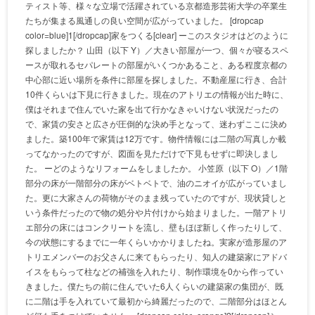
ティスト等、様々な立場で活躍されている京都造形芸術大学の卒業生
たちが集まる風通しの良い空間が広がっていました。 [dropcap
color=blue]1[/dropcap]家をつくる[clear] ーこのスタジオはどのように
探しましたか？ 山田（以下 Y）／大きい部屋が一つ、個々が寝るスペ
ースが取れるセパレートの部屋がいくつかあること、ある程度京都の
中心部に近い場所を条件に部屋を探しました。不動産屋に行き、合計
10件くらいは下見に行きました。現在のアトリエの情報が出た時に、
僕はそれまで住んでいた家を出て行かなきゃいけない状況だったの
で、家賃の安さと広さが圧倒的な決め手となって、迷わずここに決め
ました。築100年で家賃は12万です。物件情報には二階の写真しか載
ってなかったのですが、図面を見ただけで下見もせずに即決しまし
た。 ーどのようなリフォームをしましたか。 小笠原（以下 O）／1階
部分の床が一階部分の床がベトベトで、油のニオイが広がっていまし
た。更に大家さんの荷物がそのまま残っていたのですが、現状貸しと
いう条件だったので物の処分や片付けから始まりました。一階アトリ
エ部分の床にはコンクリートを流し、壁もほぼ新しく作ったりして、
今の状態にするまでに一年くらいかかりましたね。実家が造形屋のア
トリエメンバーのお父さんに来てもらったり、知人の建築家にアドバ
イスをもらって柱などの補強を入れたり、制作環境を0から作ってい
きました。僕たちの前に住んでいた6人くらいの建築家の集団が、既
に二階は手を入れていて最初から綺麗だったので、二階部分はほとん