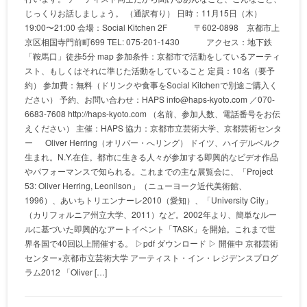
じっくりお話しましょう。 （通訳有り） 日時：11月15日（木）
19:00〜21:00 会場：Social Kitchen 2F 〒602-0898 京都市上
京区相国寺門前町699 TEL: 075-201-1430 アクセス：地下鉄
「鞍馬口」徒歩5分 map 参加条件：京都市で活動をしているアーティ
スト、もしくはそれに準じた活動をしていること 定員：10名（要予
約） 参加費：無料（ドリンクや食事をSocial Kitchenで別途ご購入く
ださい） 予約、お問い合わせ：HAPS info@haps-kyoto.com ／070-
6683-7608 http://haps-kyoto.com （名前、参加人数、電話番号をお伝
えください） 主催：HAPS 協力：京都市立芸術大学、京都芸術センタ
ー Oliver Herring（オリバー・へリング） ドイツ、ハイデルベルク
生まれ。N.Y.在住。都市に生きる人々が参加する即興的なビデオ作品
やパフォーマンスで知られる。これまでの主な展覧会に、「Project
53: Oliver Herring, Leonilson」（ニューヨーク近代美術館、
1996）、あいちトリエンナーレ2010（愛知）、「University City」
（カリフォルニア州立大学、2011）など。2002年より、簡単なルー
ルに基づいた即興的なアートイベント「TASK」を開始。これまで世
界各国で40回以上開催する。 ▷pdf ダウンロード ▷ 開催中 京都芸術
センター×京都市立芸術大学 アーティスト・イン・レジデンスプログ
ラム2012 「Oliver […]