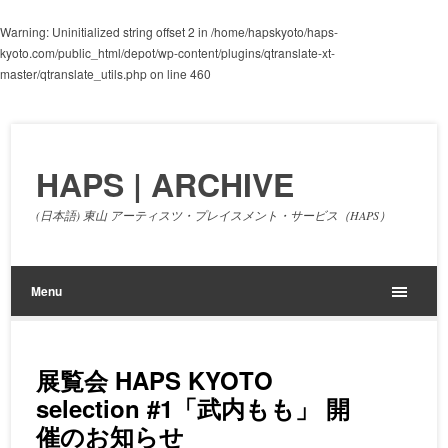
Warning
: Uninitialized string offset 2 in
/home/hapskyoto/haps-
kyoto.com/public_html/depot/wp-content/plugins/qtranslate-xt-
master/qtranslate_utils.php
on line
460
HAPS | ARCHIVE
(日本語) 東山 アーティスツ・プレイスメント・サービス（HAPS）
Menu
展覧会 HAPS KYOTO
selection #1「武内もも」 開
催のお知らせ