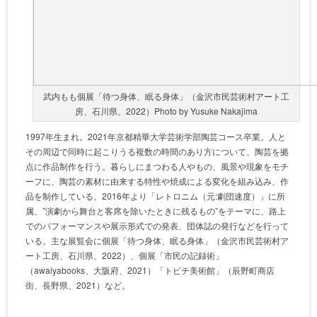
武内もも個展「待つ身体、眠る身体」（金沢市民芸術村アート工
房、石川県、2022）Photo by Yusuke Nakajima
1997年生まれ。2021年京都精華大学芸術学部陶芸コース卒業。人と
その周辺で同時に起こりうる複数の時間のあり方について、陶芸を拠
点に作品制作を行う。暮らしにまつわる人やもの、風景や現象をモチ
ーフに、陶芸の素材に由来する特性や焼成による変化を組み込み、作
品を制作している。2016年より「レトロニム（元:劇団速度）」に所
属、”演劇から舞台と客席を除いたときに残るもの”をテーマに、路上
でのパフォーマンスや展示形式での発表、団体誌の発行などを行って
いる。主な展覧会に個展「待つ身体、眠る身体」（金沢市民芸術村ア
ート工房、石川県、2022）、個展「市民の記録術」
（awaiyabooks、大阪府、2021）「トビチ美術館」（辰野町商店
街、長野県、2021）など。