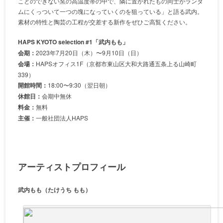
ことのできない窯の高温度帯の中で、隣に置かれたもの同士がランダ
ムにくっついて一つの塊になっていくのを狙っている」と語る武内。
素材の特性と陶芸の工程が交差する新作をぜひご高覧ください。
HAPS KYOTO selection #1「武内もも」
会期：
2023年7月20日（木）〜9月10日（日）
会場：
HAPSオフィス1F（京都市東山区大和大路通五条上る山崎町
339）
開館時間：
18:00〜9:30（翌日朝）
休館日：
会期中無休
料金：
無料
主催：
一般社団法人HAPS
アーティストプロフィール
武内もも（たけうち もも）