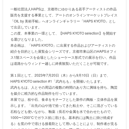
一般社団法人HAPSは、京都市にゆかりある若手アーティストの作品
販売を支援する事業として、アートのオンラインマーケットプレイス
「OIL by 美術手帖」へオンラインギャラリー「HAPS KYOTO」とし
て出店しています。
この度、本事業の一環として、【HAPS KYOTO selection】を開始す
る運びとなりました。
本企画は、「HAPS KYOTO」に出展する作品およびアーティストの
紹介を目的とした展覧会シリーズです。京都市東山区のHAPSオフィ
ス1階スペースを会場としたショーケース形式での展示を行い、作品
は道路からウィンドー越しに終夜観覧いただくことが可能です。
第１回として、2023年7月20日（木）から9月10日（日）まで、
HAPS KYOTO selection #1「武内もも」を開催いたします。
武内ももは、人とその周辺の複数の時間のあり方に興味を持ち、陶芸
を媒介に精力的な作品制作を行っています。
本展では、枝や石、食卓をモチーフとした新作の陶板・立体作品を展
示します。「出先の山や池で拾ってきた粘土や、そこに混ざっている
石粒なども使いながら、釉薬（長石や金属を水で合わせたもので、
1000〜1200℃でガラス状に溶ける。基本的には陶土に掛け焼成す
る）を窯の中で溶ける接着剤として用いることにより、制作者が見る