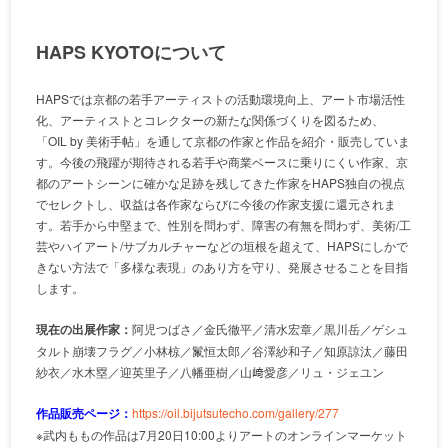
HAPS KYOTOについて
HAPSでは京都の若手アーティストの活動環境向上、アート市場活性
化、アーティストとコレクターの新たな関係づくりを図るため、
「OIL by 美術手帖」を通して京都の作家と作品を紹介・販売していま
す。今後の飛躍が期待される若手や商業ベースに乗りにくい作家、京
都のアートシーンに確かな足跡を残してきた作家をHAPS独自の視点
でセレクトし、収益は各作家ならびに今後の作家支援に還元されま
す。若手から中堅まで、性別を問わず、障害の有無を問わず、美術/工
芸やハイアート/サブカルチャーなどの垣根を超えて、HAPSにしかで
きない方法で「多様な表現」のあり方を守り、発展させることを目指
します。
現在の出展作家：
阿児つばさ／金氏徹平／清水宏章／黒川岳／ゲシュ
タルト崩壊フラグ／小林椋／鬣恒太郎／谷澤紗和子／知原諒汰／藤田
紗衣／水木塁／迎英里子／八幡亜樹／山﨑愛彦／リュ・ジェユン
作品販売ページ：
https://oil.bijutsutecho.com/gallery/277
※武内ももの作品は7月20日10:00よりアートのオンラインマーケット