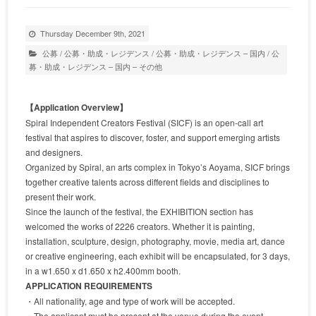
Thursday December 9th, 2021
公募
/
公募・助成・レジデンス
/
公募・助成・レジデンス – 国内
/
公
募・助成・レジデンス – 国内 – その他
【Application Overview】
Spiral Independent Creators Festival (SICF) is an open-call art
festival that aspires to discover, foster, and support emerging artists
and designers.
Organized by Spiral, an arts complex in Tokyo’s Aoyama, SICF brings
together creative talents across different fields and disciplines to
present their work.
Since the launch of the festival, the EXHIBITION section has
welcomed the works of 2226 creators. Whether it is painting,
installation, sculpture, design, photography, movie, media art, dance
or creative engineering, each exhibit will be encapsulated, for 3 days,
in a w1.650 x d1.650 x h2.400mm booth.
APPLICATION REQUIREMENTS
・All nationality, age and type of work will be accepted.
・The applicant must be present at the venue during the event.