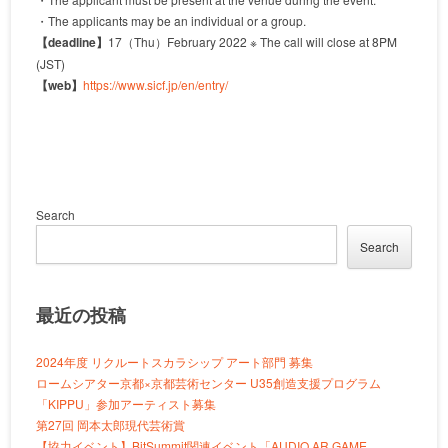
・The applicants may be an individual or a group.
【deadline】
17（Thu）February 2022 ※ The call will close at 8PM
(JST)
【web】
https://www.sicf.jp/en/entry/
Search
Search
最近の投稿
2024年度 リクルートスカラシップ アート部門 募集
ロームシアター京都×京都芸術センター U35創造支援プログラム
「KIPPU」参加アーティスト募集
第27回 岡本太郎現代芸術賞
【協力イベント】BitSummit関連イベント「AUDIO AR GAME