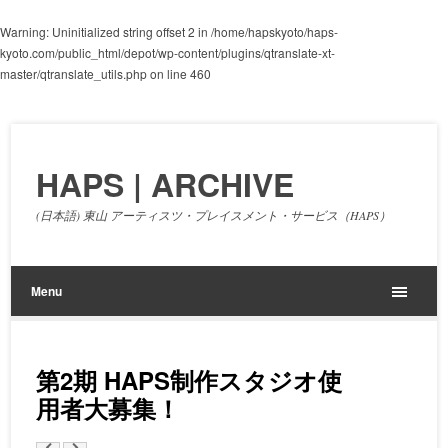
Warning
: Uninitialized string offset 2 in
/home/hapskyoto/haps-
kyoto.com/public_html/depot/wp-content/plugins/qtranslate-xt-
master/qtranslate_utils.php
on line
460
HAPS | ARCHIVE
(日本語) 東山 アーティスツ・プレイスメント・サービス（HAPS）
Menu
第2期 HAPS制作スタジオ使
用者大募集！