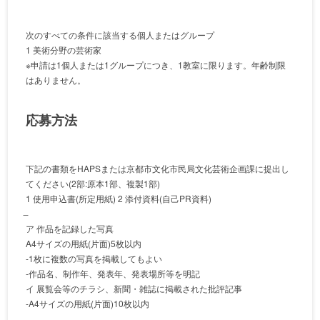
次のすべての条件に該当する個人またはグループ
1 美術分野の芸術家
※申請は1個人または1グループにつき、1教室に限ります。年齢制限
はありません。
応募方法
下記の書類をHAPSまたは京都市文化市民局文化芸術企画課に提出し
てください(2部:原本1部、複製1部)
1 使用申込書(所定用紙) 2 添付資料(自己PR資料)
ア 作品を記録した写真
A4サイズの用紙(片面)5枚以内
-1枚に複数の写真を掲載してもよい
-作品名、制作年、発表年、発表場所等を明記
イ 展覧会等のチラシ、新聞・雑誌に掲載された批評記事
-A4サイズの用紙(片面)10枚以内