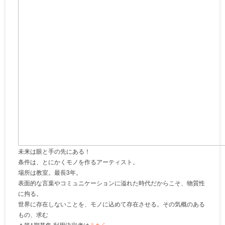
未来は眼と手の先にある！
条件は、とにかくモノを作るアーティスト。
場所は教室。最長3年。
表面的な言葉やコミュニケーションに溢れた時代だからこそ、物質性
に拘る。
世界に存在しないことを、モノに込めて存在させる。その気概のある
もの、求む
＊第1期募集 利用決定者は
こちら