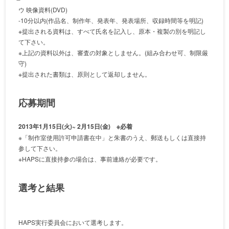
ウ 映像資料(DVD)
-10分以内(作品名、制作年、発表年、発表場所、収録時間等を明記)
※提出される資料は、すべて氏名を記入し、原本・複製の別を明記し
て下さい。
※上記の資料以外は、審査の対象としません。(組み合わせ可、制限厳
守)
※提出された書類は、原則として返却しません。
応募期間
2013年1月15日(火)~ 2月15日(金) ※必着
※「制作室使用許可申請書在中」と朱書のうえ、郵送もしくは直接持
参して下さい。
※HAPSに直接持参の場合は、事前連絡が必要です。
選考と結果
HAPS実行委員会において選考します。