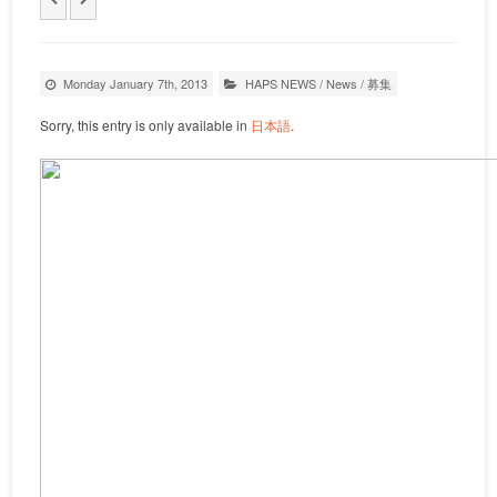
Monday January 7th, 2013
HAPS NEWS
/
News
/
募集
Sorry, this entry is only available in
日本語
.