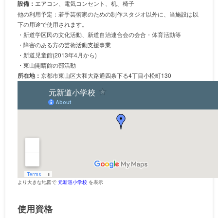
設備：
エアコン、電気コンセント、机、椅子
他の利用予定：若手芸術家のための制作スタジオ以外に、当施設は以
下の用途で使用されます。
・新道学区民の文化活動、新道自治連合会の会合・体育活動等
・障害のある方の芸術活動支援事業
・新道児童館(2013年4月から)
・東山開睛館の部活動
所在地：
京都市東山区大和大路通四条下る4丁目小松町130
より大きな地図で
元新道小学校
を表示
使用資格