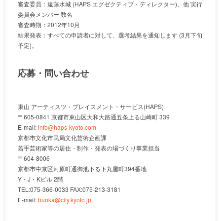
審査委員：遠藤水城 (HAPS エグゼクティブ・ディレクター)、他 実行
委員会メンバー 数名
審査時期：2012年10月
結果発表：すべての申請者に対して、選考結果を通知します (3月下旬
予定)。
応募・問い合わせ
東山 アーティスツ・プレイスメント・サービス(HAPS)
〒605-0841 京都市東山区大和大路通五条上る山崎町 339
E-mail:
info@haps-kyoto.com
京都市文化市民局文化芸術企画課
若手芸術家等の居住・制作・発表の場づくり事業担当
〒604-8006
京都市中京区河原町通御池下る下丸屋町394番地
Y・J・Kビル 2階
TEL:075-366-0033 FAX:075-213-3181
E-mail:
bunka@city.kyoto.jp