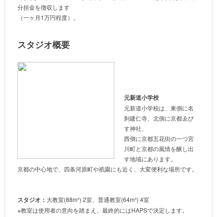
分担金を徴収します
（一ヶ月1万円程度）。
スタジオ概要
元新道小学校
元新道小学校は、東側に名
刹建仁寺、北側に京都ゑび
す神社、
西側に京都五花街の一つ宮
川町と京都の風情を醸し出
す地域にあります。
京都の中心地で、四条河原町や祇園にも近く、大変便利な場所です。
スタジオ：
大教室(88m²) 2室、普通教室(64m²) 4室
※教室は使用者の意向を踏まえ、最終的にはHAPSで決定します。