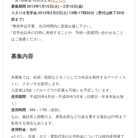
募集期間 2013年1月15日(火) – 2月15日(金)
スタジオ見学会 2012年2月2日(土) 13時-17時30分（受付は終了30分
前まで）
*事前申込不要、当日時間内に直接お越し下さい。
*見学会以外の日時に来校することや、学校へ直接問い合わせること
はご遠慮ください。
募集内容
本募集では、絵画・彫刻などモノとしての作品を制作するアーティス
トに、スタジオを提供します。
入居者は3組（グループでの応募も可能）を予定しています。
使用期間
：平成25年4月頃～平成26年3月末（日曜日・年末年始を除
く）
使用時間
：9時～17時（原則）
なお、施設長と調整の上、展覧会前などの急を要する場合は21時まで
延長する場合もあります。
使用料金
：無料
※ただし、水道・ガス・電気代等の公共料金については校内使用者で