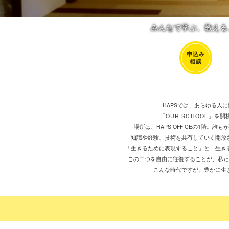
みんなで学ぶ、教える
HAPSでは、あらゆる人
「OUR SCHOOL」
を開
場所は、HAPS OFFICEの1階。誰
知識や経験、技術を共有していく開放
「生きるために表現すること」と「生き
この二つを自由に往復することが、私た
こんな時代ですが、豊かに生